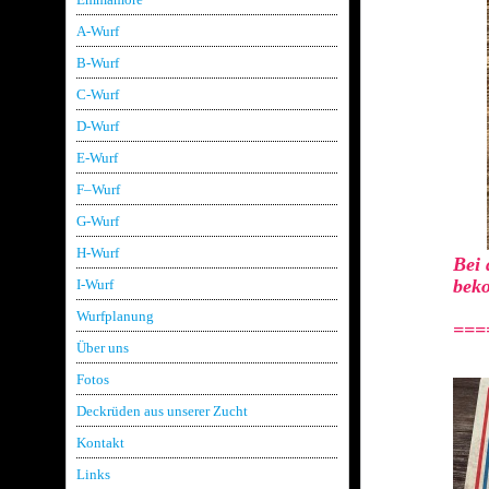
A-Wurf
B-Wurf
C-Wurf
D-Wurf
E-Wurf
F–Wurf
G-Wurf
H-Wurf
Bei 
bek
I-Wurf
Dar
Wurfplanung
===
Über uns
Fotos
Deckrüden aus unserer Zucht
Kontakt
Links