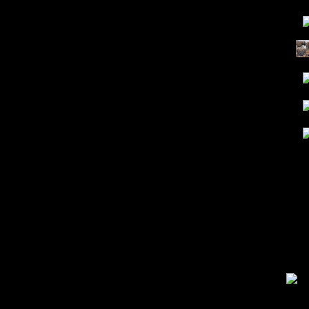
..un
dran