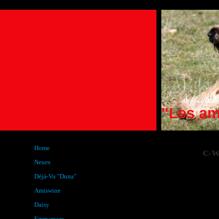
"Les am
Home
C-W
Neues
Déjà-Vu "Duna"
Amiswine
Daisy
Emmamore