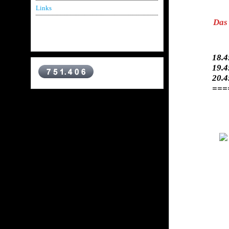
Links
Das 
18
19
20
===