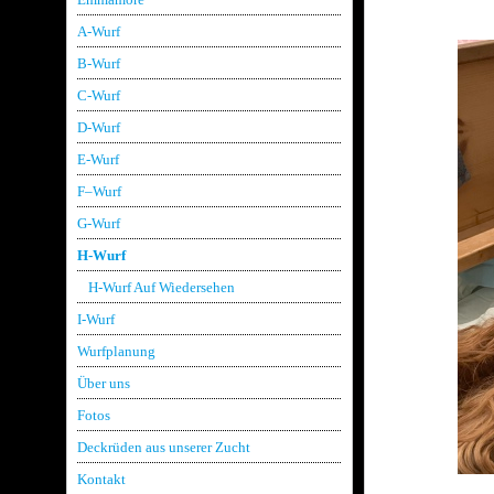
A-Wurf
B-Wurf
C-Wurf
D-Wurf
E-Wurf
F–Wurf
G-Wurf
H-Wurf
H-Wurf Auf Wiedersehen
I-Wurf
Wurfplanung
Über uns
Fotos
Deckrüden aus unserer Zucht
Kontakt