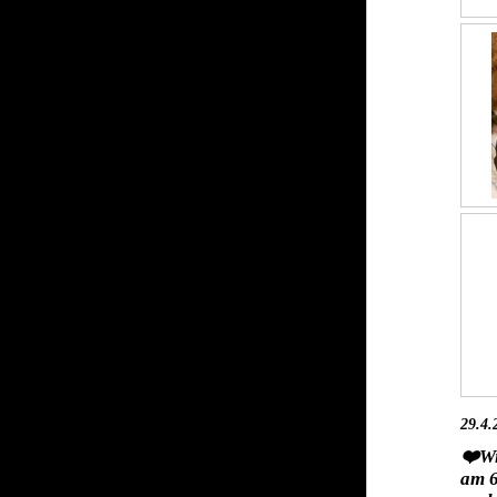
29.4.
❤️Wi
am 6