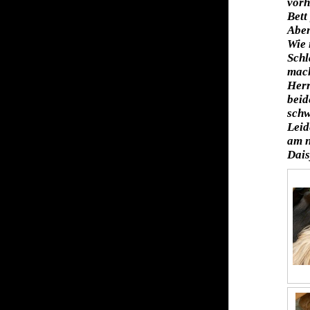
vorh
Bett
Aben
Wie 
Schl
mach
Herr
beid
schw
Leid
am n
Dais