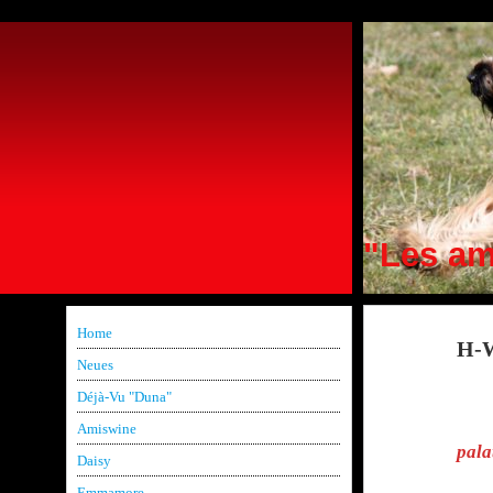
"Les am
Home
H-
Neues
S
Déjà-Vu "Duna"
Sel
Amiswine
pala
Daisy
Emmamore