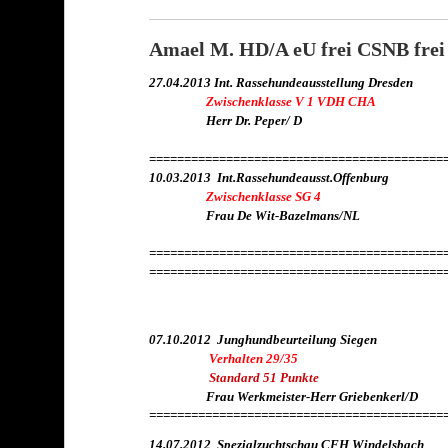
Amael M. HD/A eU frei CSNB frei
27.04.2013 Int. Rassehundeausstellung Dresden
Zwischenklasse V 1 VDH CHA
Herr Dr. Peper/ D
==========================================
10.03.2013 Int.Rassehundeausst.Offenburg
Zwischenklasse SG 4
Frau De Wit-Bazelmans/NL
==========================================
==========================================
07.10.2012 Junghundbeurteilung Siegen
Verhalten 29/35
Standard 51 Punkte
Frau Werkmeister-Herr Griebenkerl/D
==========================================
14.07.2012 Spezialzuchtschau CFH Windelsbach