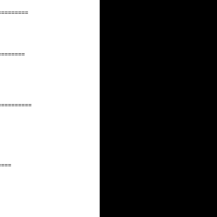
=========
========
==========
====