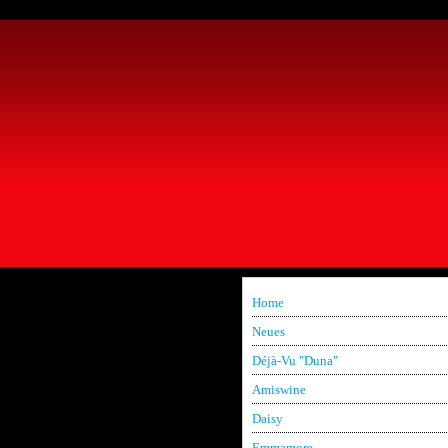
Home
Neues
Déjà-Vu "Duna"
Amiswine
Daisy
Emmamore