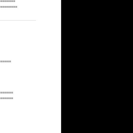
========
=========
======
=======
=======