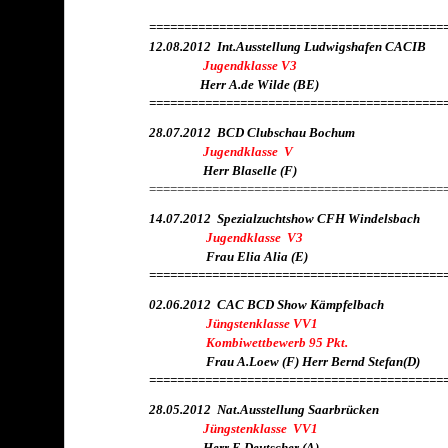
==========================================
12.08.2012 Int.Ausstellung Ludwigshafen CACIB
Jugendklasse V3
Herr A.de Wilde (BE)
==========================================
28.07.2012 BCD Clubschau Bochum
Jugendklasse V
Herr Blaselle (F)
==========================================
14.07.2012 Spezialzuchtshow CFH Windelsbach
Jugendklasse V3
Frau Elia Alia (E)
==========================================
02.06.2012 CAC BCD Show Kämpfelbach
Jüngstenklasse VV1
Kombiwettbewerb 95 Pkt.
Frau A.Loew (F) Herr Bernd Stefan(D)
==========================================
28.05.2012 Nat.Ausstellung Saarbrücken
Jüngstenklasse VV1
Herr E.Deutscher (A)