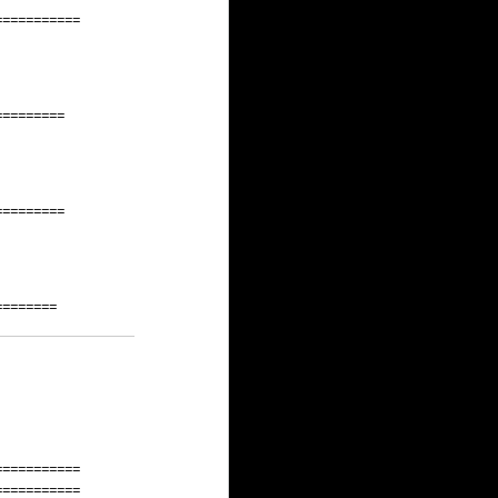
===========
=========
=========
========
===========
===========