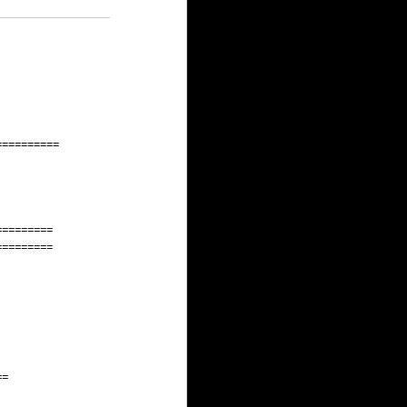
==========
=========
=========
==