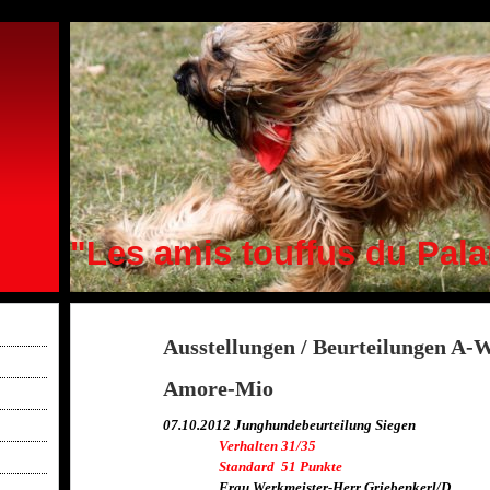
"Les amis touffus du Pala
Ausstellungen / Beurteilungen A-
Amore-Mio
07.10.2012 Junghundebeurteilung Siegen
Verhalten 31/35
Standard 51 Punkte
Frau Werkmeister-Herr Griebenkerl/D