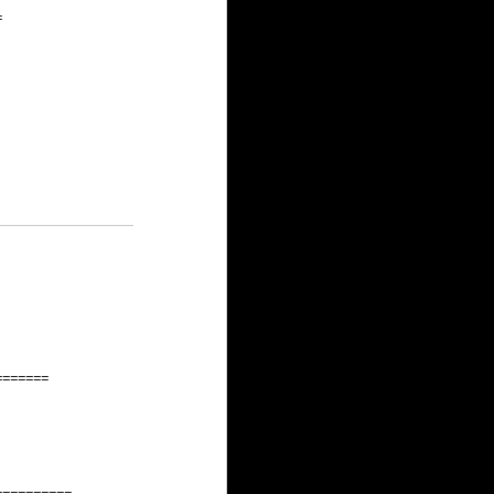
=
=======