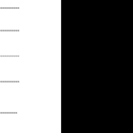
==========
==========
==========
==========
=========